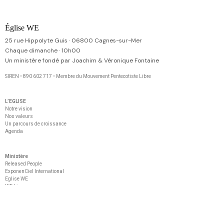
Église WE
25 rue Hippolyte Guis · 06800 Cagnes-sur-Mer
Chaque dimanche · 10h00
Un ministère fondé par Joachim & Véronique Fontaine
SIREN • 890 602 717 • Membre du Mouvement Pentecotiste Libre
L’EGLISE
Notre vision
Nos valeurs
Un parcours de croissance
Agenda
Ministère
Released People
ExponenCiel International
Eglise WE
WE Live