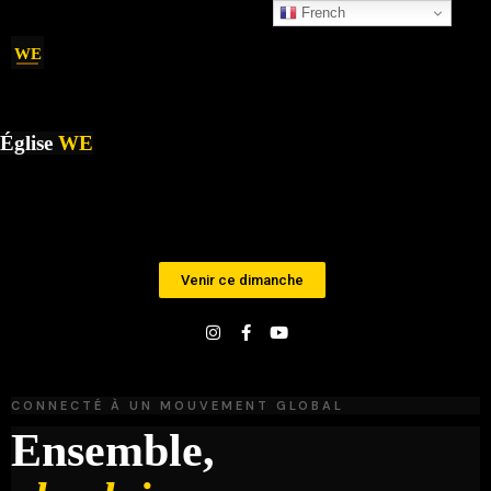
French
WE
Église
WE
Venir ce dimanche
CONNECTÉ À UN MOUVEMENT GLOBAL
Ensemble,