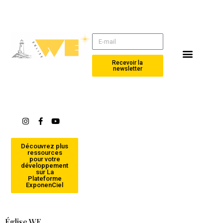
Recevoir la
newsletter
Alternative:
Découvrez plus
ressources
pour votre
développement
sur La
Plateforme
ExponenCiel
Église WE