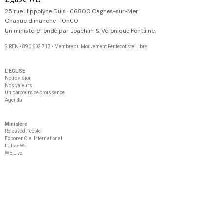
25 rue Hippolyte Guis · 06800 Cagnes-sur-Mer
Chaque dimanche · 10h00
Un ministère fondé par Joachim & Véronique Fontaine
SIREN • 890 602 717 • Membre du Mouvement Pentecotiste Libre
L’EGLISE
Notre vision
Nos valeurs
Un parcours de croissance
Agenda
Ministère
Released People
ExponenCiel International
Eglise WE
WE Live
©2026 EGLISE WE •
Tous droits réservés
Un ministère de Joachim & Véronique Fontaine • Epanouir • Equiper • Envoyer