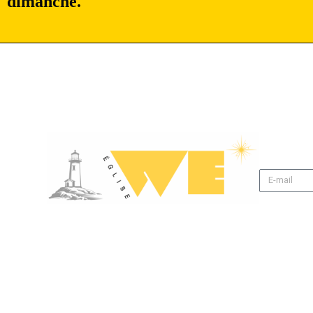
dimanche.
Alternativ
Église WE