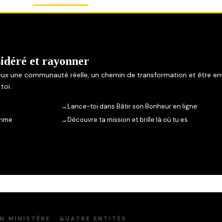
sidéré et rayonner
eux une communauté réelle, un chemin de transformation et être e
toi.
→
Lance-toi dans Bâtir son Bonheur en ligne
thme
→
Découvre ta mission et brille là où tu es
N MINISTÈRE · QUATRE ENTITÉS