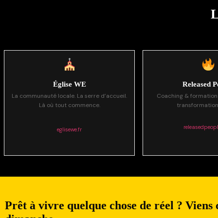
L
Église WE
Released P
La communauté locale. La serre d’accueil.
Coaching & formation
Là où tout commence.
transformation
releasedpeop
eglisewe.fr
Prêt à vivre quelque chose de réel ? Viens 