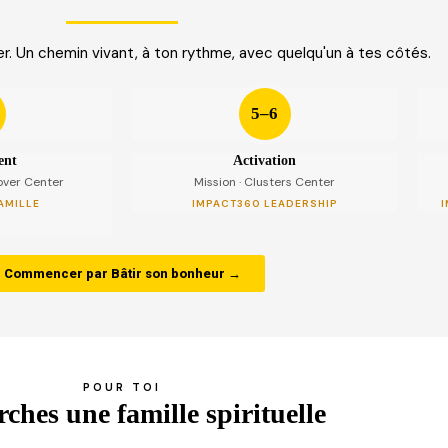
. Un chemin vivant, à ton rythme, avec quelqu'un à tes côtés.
5–6
ent
Activation
cover Center
Mission · Clusters Center
AMILLE
IMPACT360 LEADERSHIP
I
Commencer par Bâtir son bonheur →
POUR TOI
ches une famille spirituelle