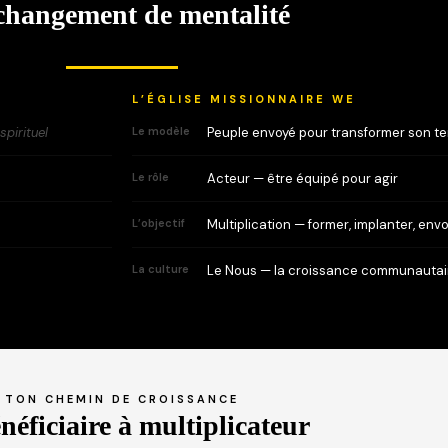
changement de mentalité
L’ÉGLISE MISSIONNAIRE WE
spirituel
Le modèle
Peuple envoyé pour transformer son ter
Le rôle
Acteur — être équipé pour agir
L’objectif
Multiplication — former, implanter, env
La culture
Le Nous — la croissance communautai
TON CHEMIN DE CROISSANCE
néficiaire à multiplicateur