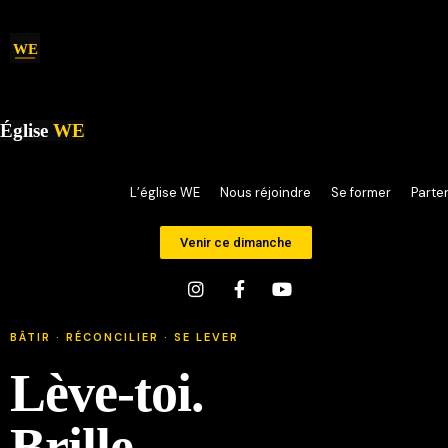
WE
Église
WE
Accueil
L’église WE
Nous réjoindre
Se former
Parte
Venir ce dimanche
BÂTIR · RÉCONCILIER · SE LEVER
Lève-toi.
Brille.