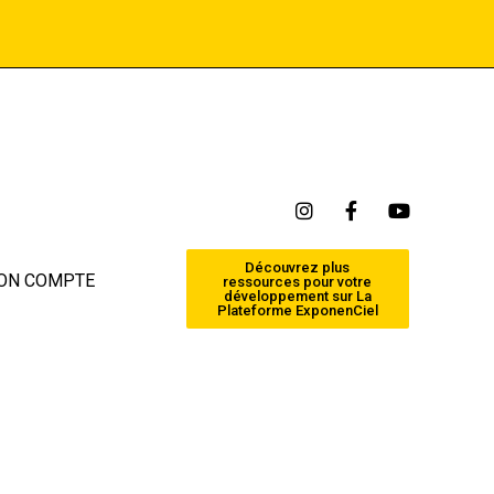
Découvrez plus
ON COMPTE
ressources pour votre
développement sur La
Plateforme ExponenCiel
ère