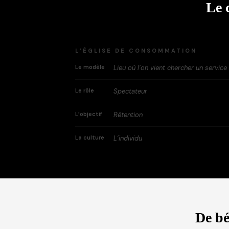
Le 
L’ÉGLISE DE CONSOMMATION
Le modèle
Lieu où l’on vient chercher un service 
Le rôle
Spectateur
L’objectif
Rétention
La culture
L’individu
De bé