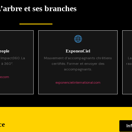
’arbre et ses branches
eople
ExponenCiel
 Impact360. La
Mouvement d’accompagnants chrétiens
La
 à 360°.
certifiés. Former et envoyer des
ras
accompagnants.
le.com
exponencielinternational.com
ce
In