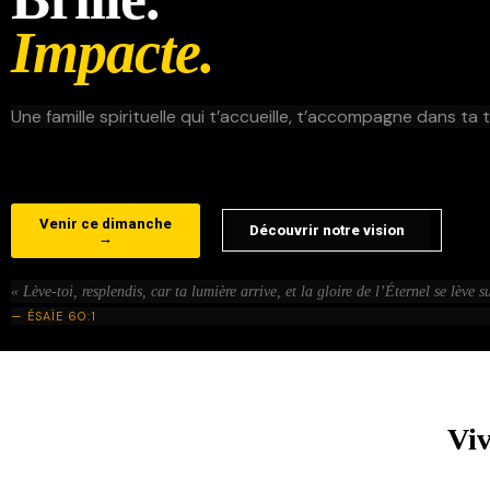
Impacte.
Une famille spirituelle qui t’accueille, t’accompagne dans ta t
Venir ce dimanche
Découvrir notre vision
→
« Lève-toi, resplendis, car ta lumière arrive, et la gloire de l’Éternel se lève su
— ÉSAÏE 60:1
Viv