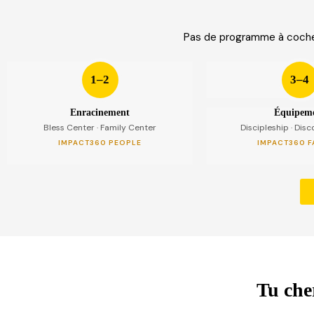
Pas de programme à cocher
1–2
3–4
Enracinement
Équipem
Bless Center · Family Center
Discipleship · Dis
IMPACT360 PEOPLE
IMPACT360 F
Tu cher