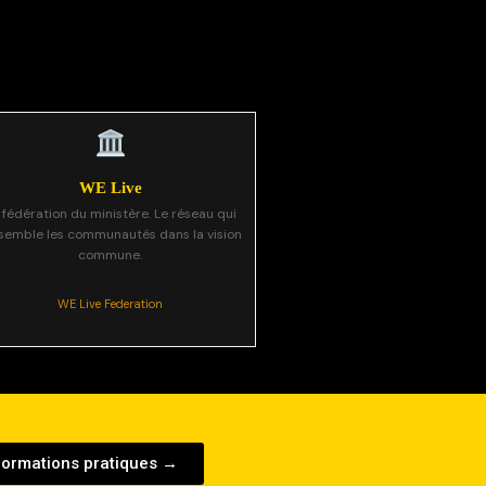
WE Live
 fédération du ministère. Le réseau qui
semble les communautés dans la vision
commune.
WE Live Federation
formations pratiques →